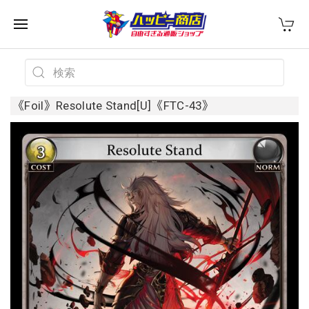
《Foil》Resolute Stand[U]《FTC-43》