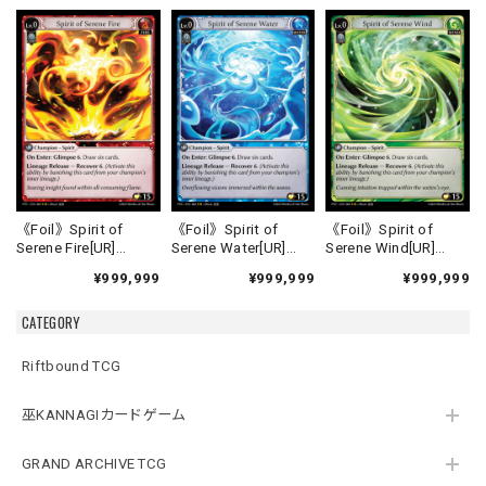
《Foil》Spirit of
《Foil》Spirit of
《Foil》Spirit of
Serene Fire[UR]
Serene Water[UR]
Serene Wind[UR]
《FTC-1》
《FTC-2》
《FTC-3》
¥999,999
¥999,999
¥999,999
CATEGORY
Riftbound TCG
巫KANNAGIカードゲーム
GRAND ARCHIVE TCG