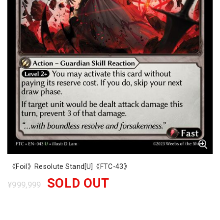
《Foil》Resolute Stand[U]《FTC-43》
SOLD OUT
¥999,999