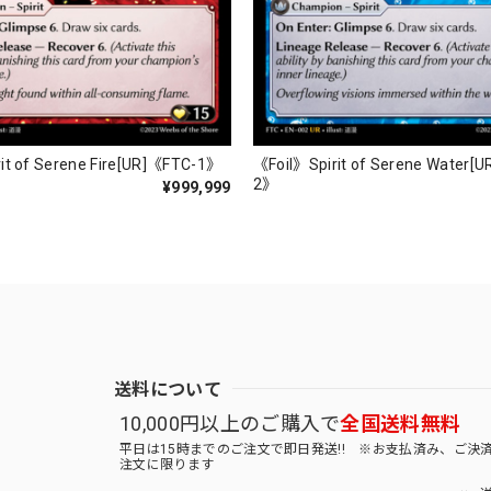
it of Serene Fire[UR]《FTC-1》
《Foil》Spirit of Serene Water[
2》
¥999,999
送料について
10,000円以上のご購入で
全国送料無料
平日は15時までのご注文で即日発送!! ※お支払済み、ご決
注文に限ります