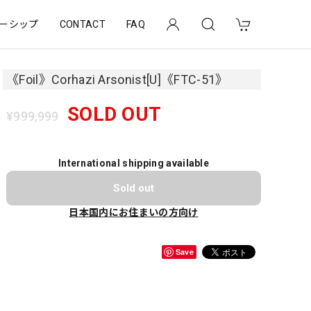
ーシップ
CONTACT
FAQ
《Foil》Corhazi Arsonist[U]《FTC-51》
SOLD OUT
¥999,999
International shipping available
Sold out
日本国内にお住まいの方向け
Save