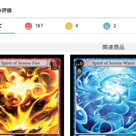
の評価
て
187
4
2
関連商品