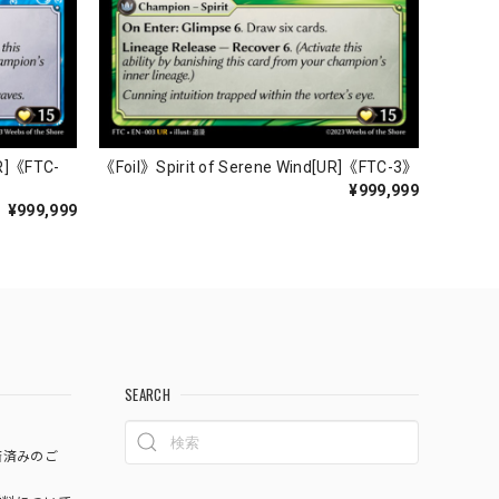
UR]《FTC-
《Foil》Spirit of Serene Wind[UR]《FTC-3》
¥999,999
¥999,999
SEARCH
済済みのご