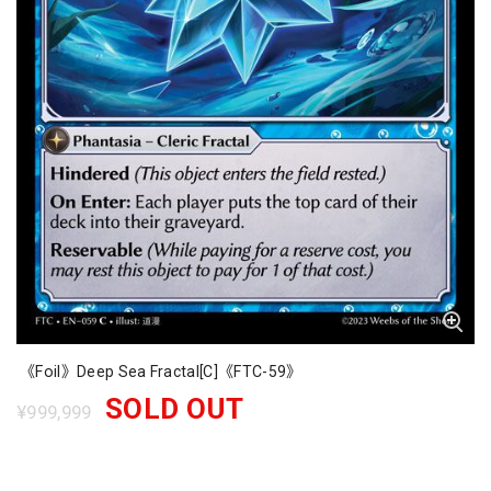
《Foil》Deep Sea Fractal[C]《FTC-59》
SOLD OUT
¥999,999