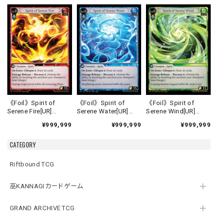
《Foil》Spirit of
《Foil》Spirit of
《Foil》Spirit of
Serene Fire[UR]
Serene Water[UR]
Serene Wind[UR]
《FTC-1》
《FTC-2》
《FTC-3》
¥999,999
¥999,999
¥999,999
CATEGORY
Riftbound TCG
巫KANNAGIカードゲーム
GRAND ARCHIVE TCG