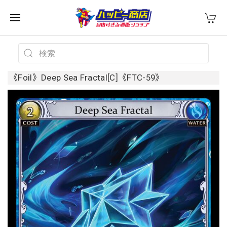
《Foil》Deep Sea Fractal[C]《FTC-59》