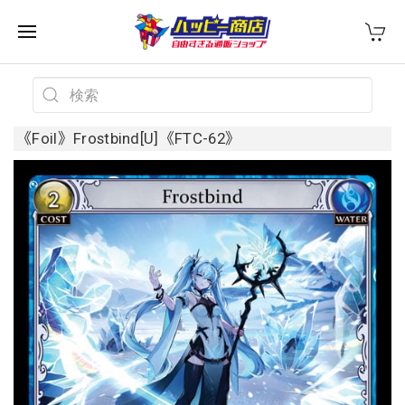
《Foil》Frostbind[U]《FTC-62》