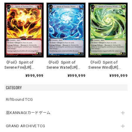
《Foil》Spirit of
《Foil》Spirit of
《Foil》Spirit of
Serene Fire[UR]
Serene Water[UR]
Serene Wind[UR]
《FTC-1》
《FTC-2》
《FTC-3》
¥999,999
¥999,999
¥999,999
CATEGORY
Riftbound TCG
巫KANNAGIカードゲーム
GRAND ARCHIVE TCG