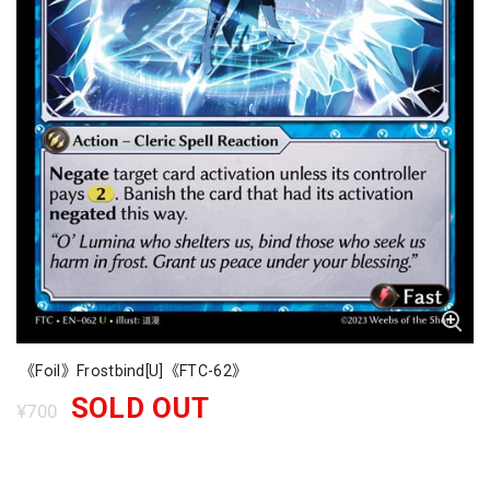
《Foil》Frostbind[U]《FTC-62》
SOLD OUT
¥700