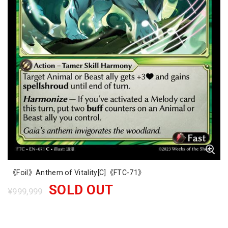
《Foil》Anthem of Vitality[C]《FTC-71》
SOLD OUT
¥999,999