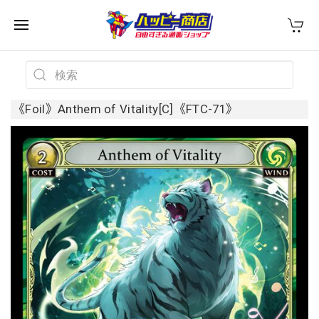
《Foil》Anthem of Vitality[C]《FTC-71》