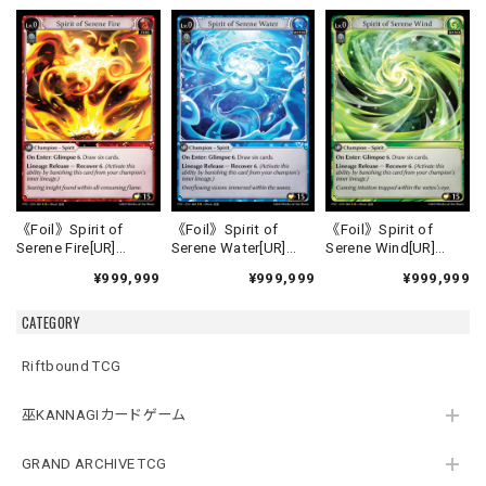
《Foil》Spirit of
《Foil》Spirit of
《Foil》Spirit of
Serene Fire[UR]
Serene Water[UR]
Serene Wind[UR]
《FTC-1》
《FTC-2》
《FTC-3》
¥999,999
¥999,999
¥999,999
CATEGORY
Riftbound TCG
巫KANNAGIカードゲーム
GRAND ARCHIVE TCG