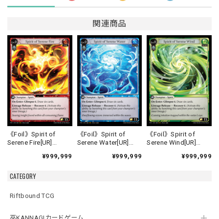
関連商品
《Foil》Spirit of
《Foil》Spirit of
《Foil》Spirit of
Serene Fire[UR]
Serene Water[UR]
Serene Wind[UR]
《FTC-1》
《FTC-2》
《FTC-3》
¥999,999
¥999,999
¥999,999
CATEGORY
Riftbound TCG
巫KANNAGIカードゲーム