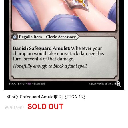
《Foil》Safeguard Amulet[SR]《FTCA-17》
SOLD OUT
¥999,999