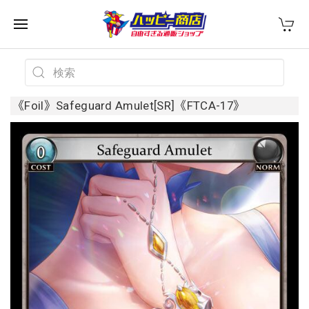
《Foil》Safeguard Amulet[SR]《FTCA-17》