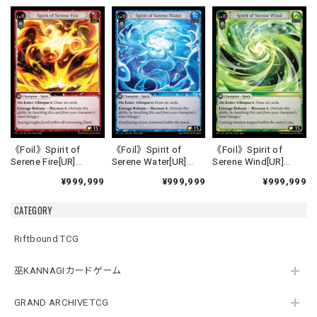
《Foil》Spirit of
《Foil》Spirit of
《Foil》Spirit of
Serene Fire[UR]
Serene Water[UR]
Serene Wind[UR]
《FTC-1》
《FTC-2》
《FTC-3》
¥999,999
¥999,999
¥999,999
CATEGORY
Riftbound TCG
巫KANNAGIカードゲーム
GRAND ARCHIVE TCG