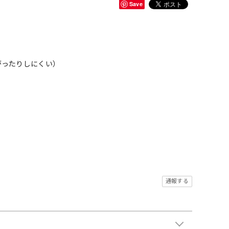
Save
がったりしにくい）
通報する