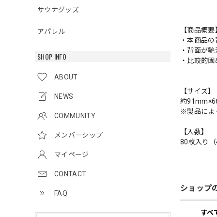
サウナグッズ
【商品概要
アパレル
・本商品の
・背面が艶
SHOP INFO
・比較的固
ABOUT
【サイズ】
NEWS
約91mm×6
※製品によ
COMMUNITY
【入数】
メンバーシップ
80枚入り（
マイページ
CONTACT
ショップ
FAQ
すべ