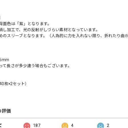
】
背面色は「紫」となります。
消し加工で、光の反射がしづらい素材となっています。
めのスリーブとなります。（人為的に力を入れない限り、折れたり曲
6mm
って長さが多少違う場合もございます。
40枚×2セット）
の評価
て
187
4
2