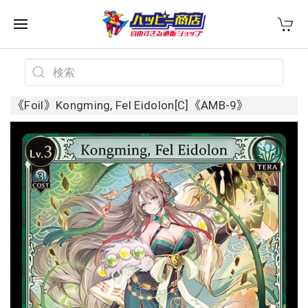
《Foil》Kongming, Fel Eidolon[C]《AMB-9》