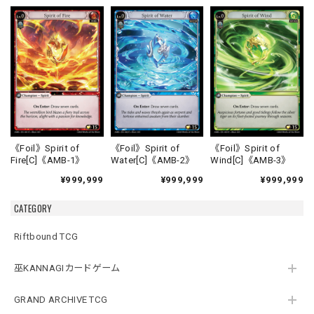
《Foil》Spirit of
《Foil》Spirit of
《Foil》Spirit of
Fire[C]《AMB-1》
Water[C]《AMB-2》
Wind[C]《AMB-3》
¥999,999
¥999,999
¥999,999
CATEGORY
Riftbound TCG
巫KANNAGIカードゲーム
GRAND ARCHIVE TCG