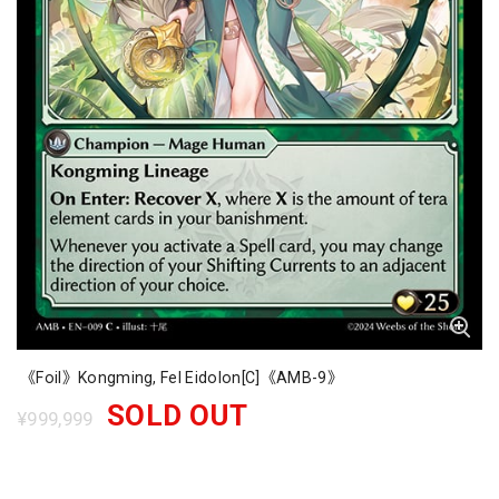
《Foil》Kongming, Fel Eidolon[C]《AMB-9》
SOLD OUT
¥999,999