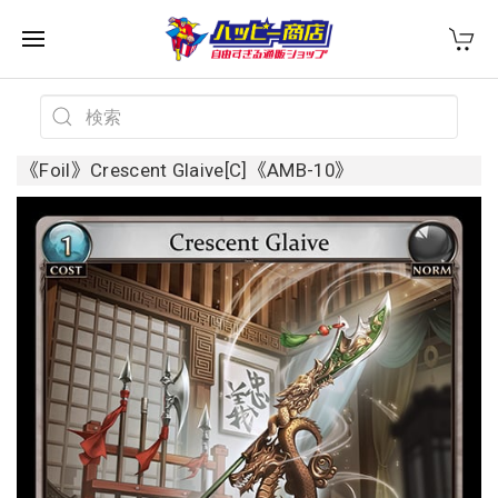
《Foil》Crescent Glaive[C]《AMB-10》