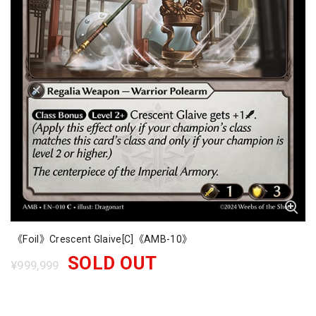
《Foil》Crescent Glaive[C]《AMB-10》
SOLD OUT
¥999,999