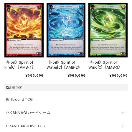
《Foil》Spirit of
《Foil》Spirit of
《Foil》Spirit of
Fire[C]《AMB-1》
Water[C]《AMB-2》
Wind[C]《AMB-3》
¥999,999
¥999,999
¥999,999
CATEGORY
Riftbound TCG
巫KANNAGIカードゲーム
GRAND ARCHIVE TCG