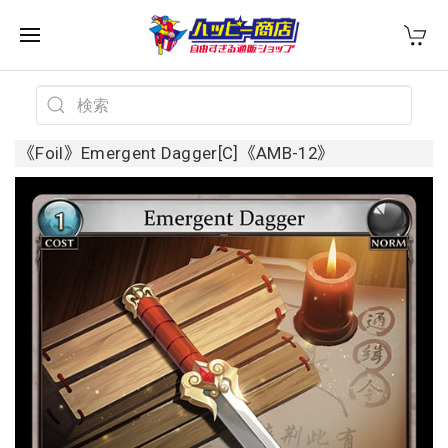
《Foil》Emergent Dagger[C]《AMB-12》