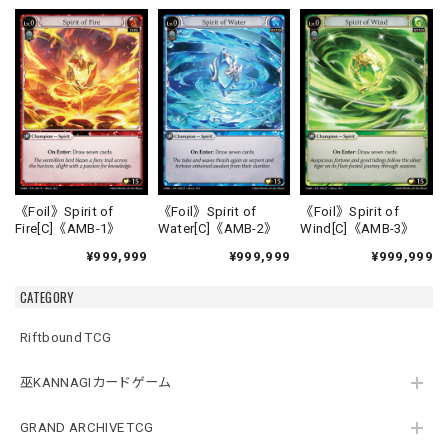
《Foil》Spirit of
《Foil》Spirit of
《Foil》Spirit of
Fire[C]《AMB-1》
Water[C]《AMB-2》
Wind[C]《AMB-3》
¥999,999
¥999,999
¥999,999
CATEGORY
Riftbound TCG
巫KANNAGIカードゲーム
GRAND ARCHIVE TCG