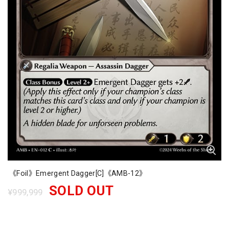
《Foil》Emergent Dagger[C]《AMB-12》
SOLD OUT
¥999,999