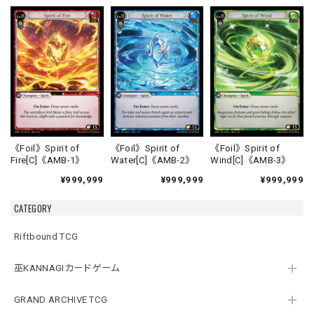
《Foil》Spirit of
《Foil》Spirit of
《Foil》Spirit of
Fire[C]《AMB-1》
Water[C]《AMB-2》
Wind[C]《AMB-3》
¥999,999
¥999,999
¥999,999
CATEGORY
Riftbound TCG
巫KANNAGIカードゲーム
GRAND ARCHIVE TCG