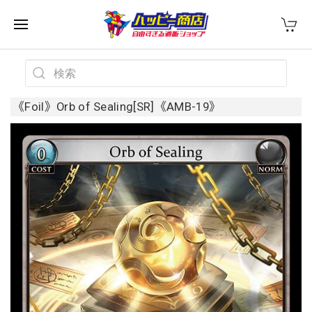
《Foil》Orb of Sealing[SR]《AMB-19》