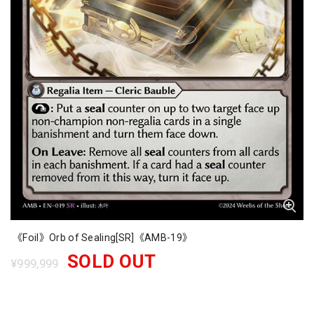
《Foil》Orb of Sealing[SR]《AMB-19》
SOLD OUT
¥999,999