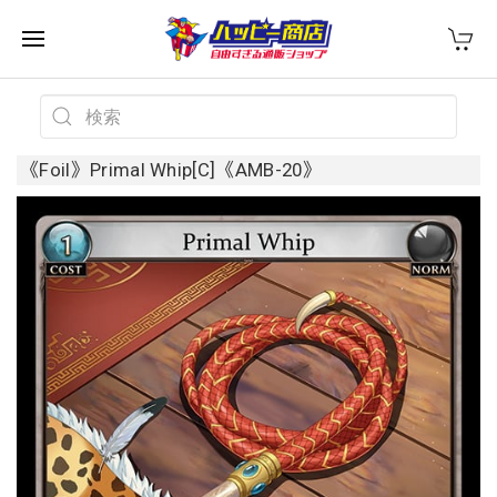
《Foil》Primal Whip[C]《AMB-20》