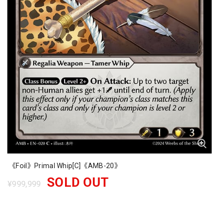
《Foil》Primal Whip[C]《AMB-20》
SOLD OUT
¥999,999