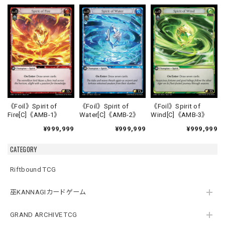
《Foil》Spirit of
《Foil》Spirit of
《Foil》Spirit of
Fire[C]《AMB-1》
Water[C]《AMB-2》
Wind[C]《AMB-3》
¥999,999
¥999,999
¥999,999
CATEGORY
Riftbound TCG
巫KANNAGIカードゲーム
GRAND ARCHIVE TCG