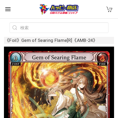
《Foil》Gem of Searing Flame[R]《AMB-24》