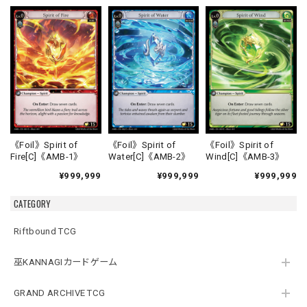
《Foil》Spirit of
《Foil》Spirit of
《Foil》Spirit of
Fire[C]《AMB-1》
Water[C]《AMB-2》
Wind[C]《AMB-3》
¥999,999
¥999,999
¥999,999
CATEGORY
Riftbound TCG
巫KANNAGIカードゲーム
GRAND ARCHIVE TCG