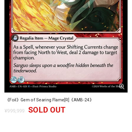
《Foil》Gem of Searing Flame[R]《AMB-24》
SOLD OUT
¥999,999