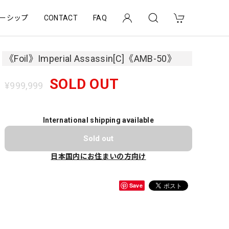
ーシップ
CONTACT
FAQ
《Foil》Imperial Assassin[C]《AMB-50》
SOLD OUT
¥999,999
International shipping available
Sold out
日本国内にお住まいの方向け
Save