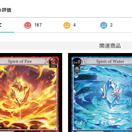
の評価
て
187
4
2
関連商品