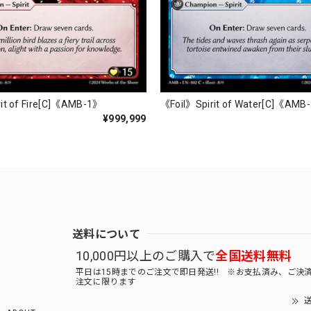
it of Fire[C]《AMB-1》
《Foil》Spirit of Water[C]《AMB
¥999,999
送料について
10,000円以上のご購入で
全国送料無料
平日は15時までのご注文で即日発送!! ※お支払済み、ご決
注文に限ります
送