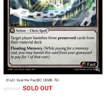
《Foil》Seal the Past[R]《AMB-76》
SOLD OUT
¥999,999