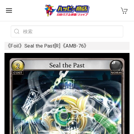
《Foil》Seal the Past[R]《AMB-76》