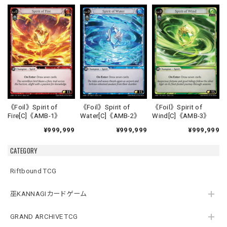
《Foil》Spirit of
《Foil》Spirit of
《Foil》Spirit of
Fire[C]《AMB-1》
Water[C]《AMB-2》
Wind[C]《AMB-3》
¥999,999
¥999,999
¥999,999
CATEGORY
Riftbound TCG
巫KANNAGIカードゲーム
GRAND ARCHIVE TCG