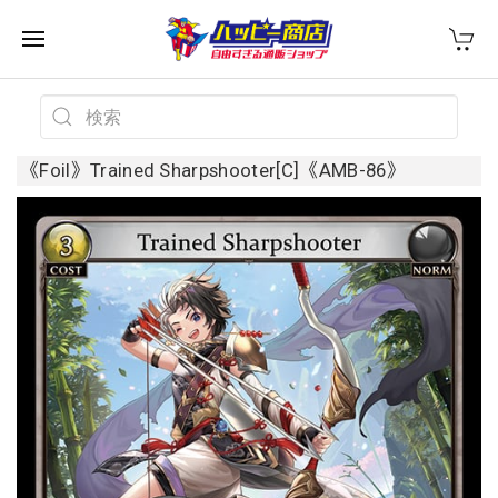
《Foil》Trained Sharpshooter[C]《AMB-86》