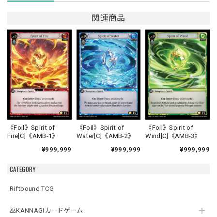
関連商品
《Foil》Spirit of
《Foil》Spirit of
《Foil》Spirit of
Fire[C]《AMB-1》
Water[C]《AMB-2》
Wind[C]《AMB-3》
¥999,999
¥999,999
¥999,999
CATEGORY
Riftbound TCG
巫KANNAGIカードゲーム