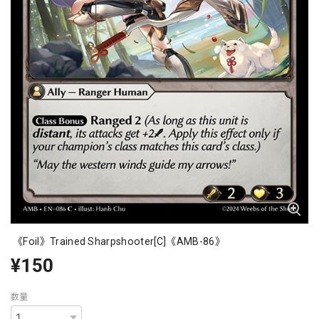
《Foil》Trained Sharpshooter[C]《AMB-86》
¥150
数量