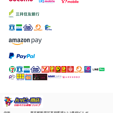
住所
東京都新宿区高田馬場3-2-2青柳ビル4F