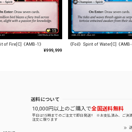
it of Fire[C]《AMB-1》
《Foil》Spirit of Water[C]《AMB
¥999,999
送料について
10,000円以上のご購入で
全国送料無料
平日は15時までのご注文で即日発送!! ※お支払済み、ご決
注文に限ります
送