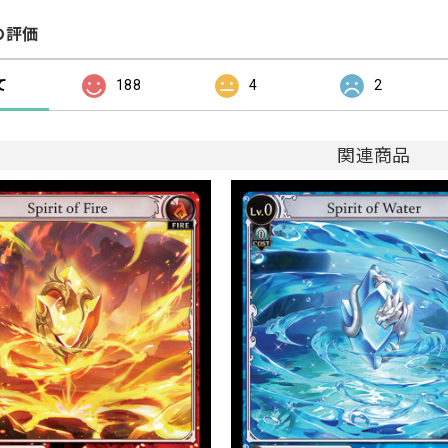
の評価
て
188
4
2
関連商品