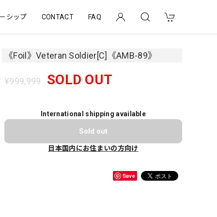
ーシップ
CONTACT
FAQ
《Foil》Veteran Soldier[C]《AMB-89》
SOLD OUT
¥999,999
International shipping available
Sold out
日本国内にお住まいの方向け
Save