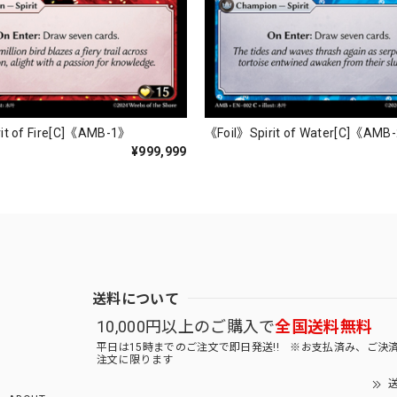
it of Fire[C]《AMB-1》
《Foil》Spirit of Water[C]《AMB
¥999,999
送料について
10,000円以上のご購入で
全国送料無料
平日は15時までのご注文で即日発送!! ※お支払済み、ご決
注文に限ります
送