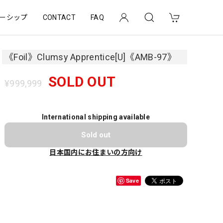
ーシップ
CONTACT
FAQ
《Foil》Clumsy Apprentice[U]《AMB-97》
SOLD OUT
¥999,999
International shipping available
Sold out
日本国内にお住まいの方向け
Save