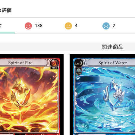
の評価
て
188
4
2
関連商品