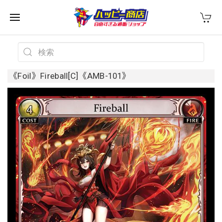
《Foil》Fireball[C]《AMB-101》