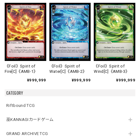
《Foil》Spirit of
《Foil》Spirit of
《Foil》Spirit of
Fire[C]《AMB-1》
Water[C]《AMB-2》
Wind[C]《AMB-3》
¥999,999
¥999,999
¥999,999
CATEGORY
Riftbound TCG
巫KANNAGIカードゲーム
GRAND ARCHIVE TCG