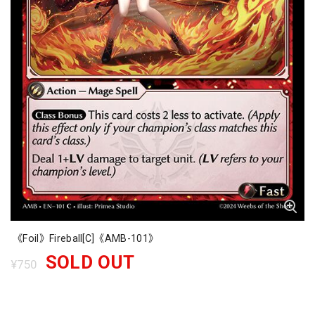
《Foil》Fireball[C]《AMB-101》
SOLD OUT
¥750