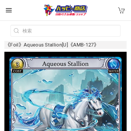
《Foil》Aqueous Stallion[U]《AMB-127》