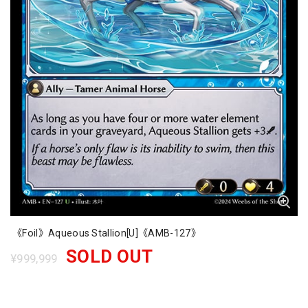
《Foil》Aqueous Stallion[U]《AMB-127》
SOLD OUT
¥999,999