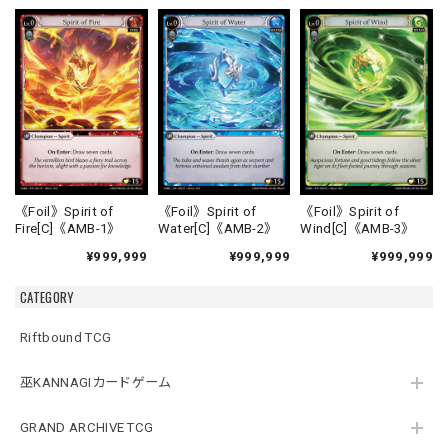
《Foil》Spirit of
《Foil》Spirit of
《Foil》Spirit of
Fire[C]《AMB-1》
Water[C]《AMB-2》
Wind[C]《AMB-3》
¥999,999
¥999,999
¥999,999
CATEGORY
Riftbound TCG
巫KANNAGIカードゲーム
GRAND ARCHIVE TCG