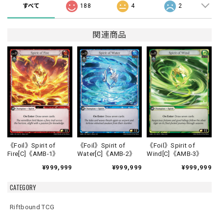
すべて
188
4
2
関連商品
《Foil》Spirit of
《Foil》Spirit of
《Foil》Spirit of
Fire[C]《AMB-1》
Water[C]《AMB-2》
Wind[C]《AMB-3》
¥999,999
¥999,999
¥999,999
CATEGORY
Riftbound TCG