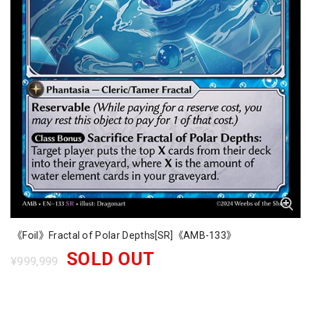
《Foil》Fractal of Polar Depths[SR]《AMB-133》
SOLD OUT
¥999,999