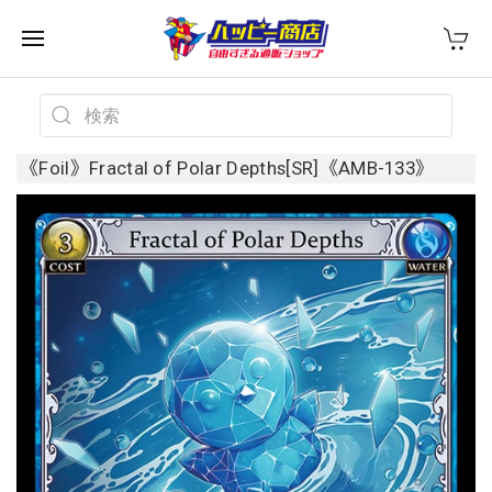
《Foil》Fractal of Polar Depths[SR]《AMB-133》