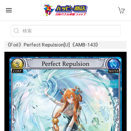
《Foil》Perfect Repulsion[U]《AMB-143》