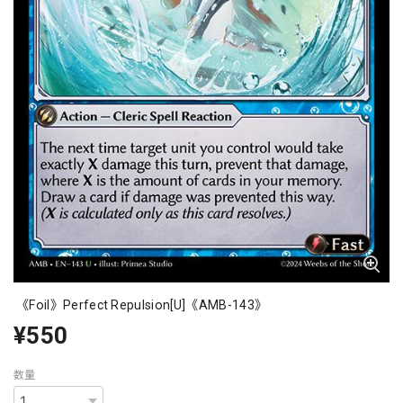
《Foil》Perfect Repulsion[U]《AMB-143》
¥550
数量