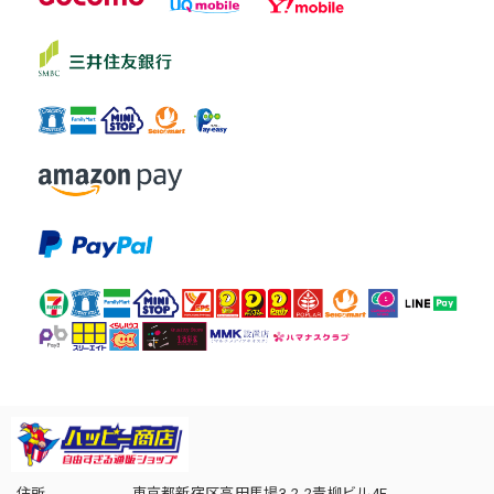
住所
東京都新宿区高田馬場3-2-2青柳ビル4F