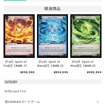
関連商品
《Foil》Spirit of
《Foil》Spirit of
《Foil》Spirit of
Fire[C]《AMB-1》
Water[C]《AMB-2》
Wind[C]《AMB-3》
¥999,999
¥999,999
¥999,999
CATEGORY
Riftbound TCG
巫KANNAGIカードゲーム