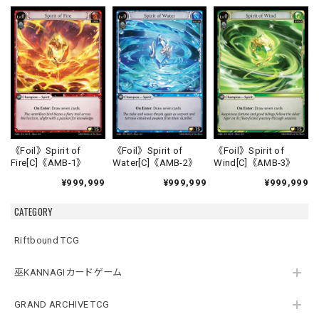
《Foil》Spirit of
《Foil》Spirit of
《Foil》Spirit of
Fire[C]《AMB-1》
Water[C]《AMB-2》
Wind[C]《AMB-3》
¥999,999
¥999,999
¥999,999
CATEGORY
Riftbound TCG
巫KANNAGIカードゲーム
GRAND ARCHIVE TCG