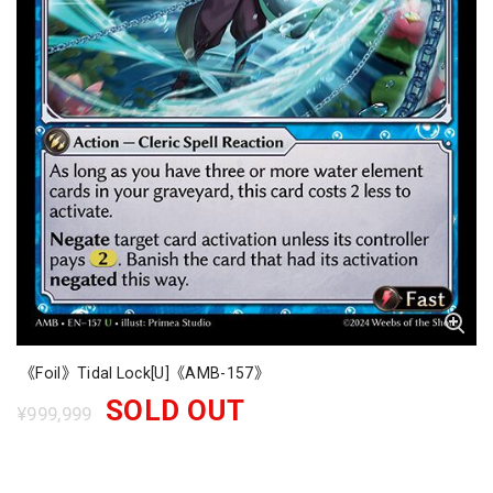
《Foil》Tidal Lock[U]《AMB-157》
SOLD OUT
¥999,999