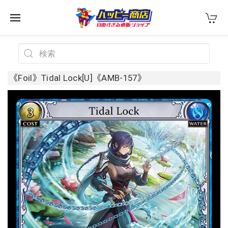
《Foil》Tidal Lock[U]《AMB-157》