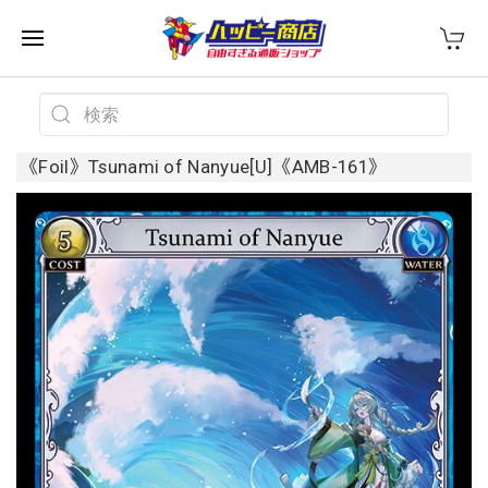
《Foil》Tsunami of Nanyue[U]《AMB-161》