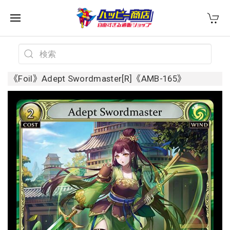
《Foil》Adept Swordmaster[R]《AMB-165》