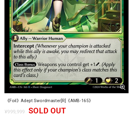
《Foil》Adept Swordmaster[R]《AMB-165》
SOLD OUT
¥999,999