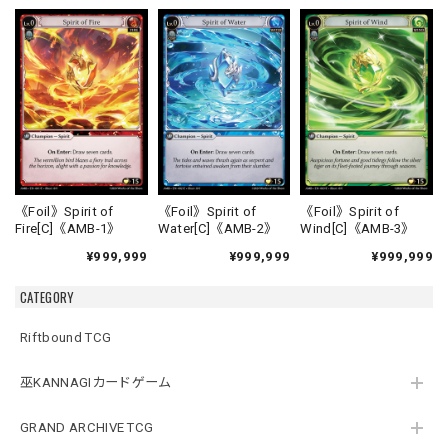
《Foil》Spirit of
《Foil》Spirit of
《Foil》Spirit of
Fire[C]《AMB-1》
Water[C]《AMB-2》
Wind[C]《AMB-3》
¥999,999
¥999,999
¥999,999
CATEGORY
Riftbound TCG
巫KANNAGIカードゲーム
GRAND ARCHIVE TCG