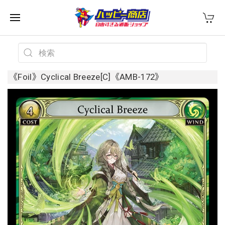
《Foil》Cyclical Breeze[C]《AMB-172》