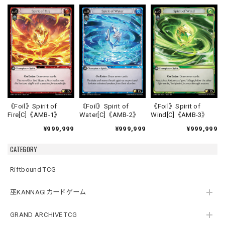
《Foil》Spirit of
《Foil》Spirit of
《Foil》Spirit of
Fire[C]《AMB-1》
Water[C]《AMB-2》
Wind[C]《AMB-3》
¥999,999
¥999,999
¥999,999
CATEGORY
Riftbound TCG
巫KANNAGIカードゲーム
GRAND ARCHIVE TCG