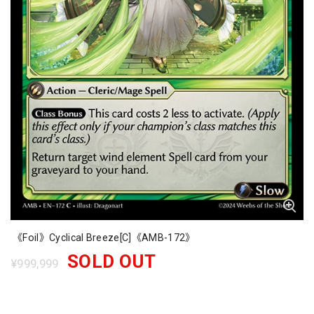
《Foil》Cyclical Breeze[C]《AMB-172》
SOLD OUT
¥999,999