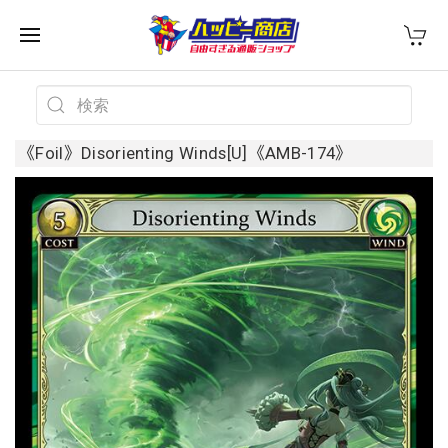
《Foil》Disorienting Winds[U]《AMB-174》