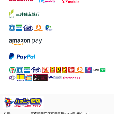
住所
東京都新宿区高田馬場3-2-2青柳ビル4F