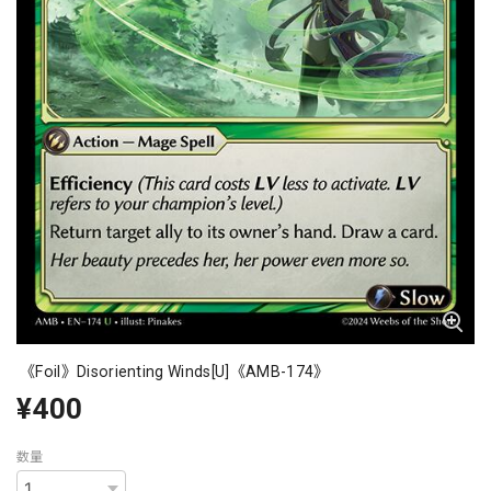
《Foil》Disorienting Winds[U]《AMB-174》
¥400
数量