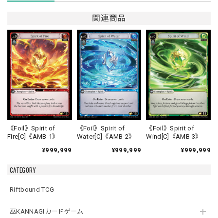
関連商品
《Foil》Spirit of
《Foil》Spirit of
《Foil》Spirit of
Fire[C]《AMB-1》
Water[C]《AMB-2》
Wind[C]《AMB-3》
¥999,999
¥999,999
¥999,999
CATEGORY
Riftbound TCG
巫KANNAGIカードゲーム