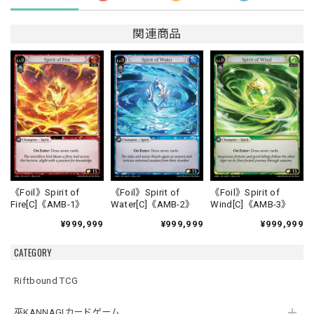
関連商品
《Foil》Spirit of
《Foil》Spirit of
《Foil》Spirit of
Fire[C]《AMB-1》
Water[C]《AMB-2》
Wind[C]《AMB-3》
¥999,999
¥999,999
¥999,999
CATEGORY
Riftbound TCG
巫KANNAGIカードゲーム