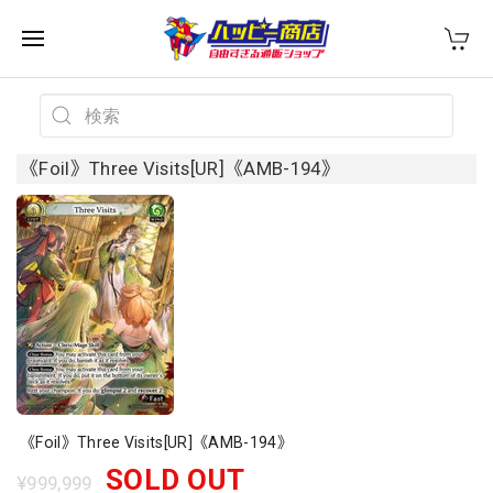
《Foil》Three Visits[UR]《AMB-194》
《Foil》Three Visits[UR]《AMB-194》
SOLD OUT
¥999,999