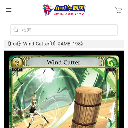
《Foil》Wind Cutter[U]《AMB-198》