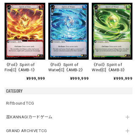
《Foil》Spirit of
《Foil》Spirit of
《Foil》Spirit of
Fire[C]《AMB-1》
Water[C]《AMB-2》
Wind[C]《AMB-3》
¥999,999
¥999,999
¥999,999
CATEGORY
Riftbound TCG
巫KANNAGIカードゲーム
GRAND ARCHIVE TCG