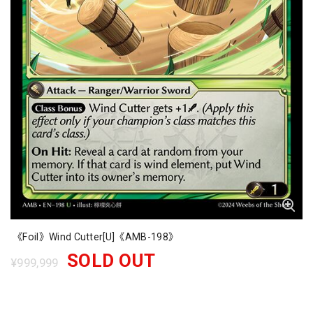
《Foil》Wind Cutter[U]《AMB-198》
SOLD OUT
¥999,999