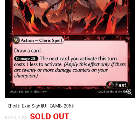
《Foil》Exia Sight[U]《AMB-206》
SOLD OUT
¥999,999