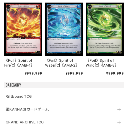
《Foil》Spirit of
《Foil》Spirit of
《Foil》Spirit of
Fire[C]《AMB-1》
Water[C]《AMB-2》
Wind[C]《AMB-3》
¥999,999
¥999,999
¥999,999
CATEGORY
Riftbound TCG
巫KANNAGIカードゲーム
GRAND ARCHIVE TCG