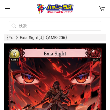
《Foil》Exia Sight[U]《AMB-206》