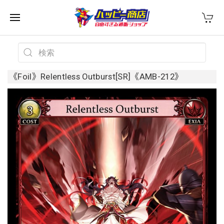
《Foil》Relentless Outburst[SR]《AMB-212》