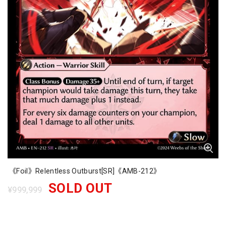
《Foil》Relentless Outburst[SR]《AMB-212》
SOLD OUT
¥999,999