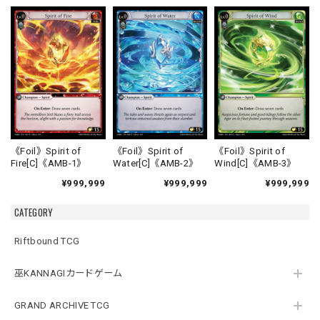
《Foil》Spirit of
《Foil》Spirit of
《Foil》Spirit of
Fire[C]《AMB-1》
Water[C]《AMB-2》
Wind[C]《AMB-3》
¥999,999
¥999,999
¥999,999
CATEGORY
Riftbound TCG
巫KANNAGIカードゲーム
GRAND ARCHIVE TCG