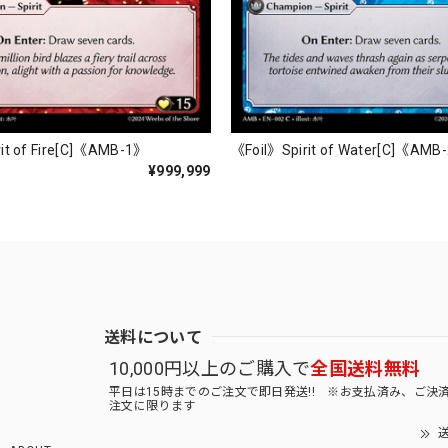
it of Fire[C]《AMB-1》
《Foil》Spirit of Water[C]《AMB
¥999,999
送料について
10,000円以上のご購入で
全国送料無料
平日は15時までのご注文で即日発送!! ※お支払済み、ご決
注文に限ります
送