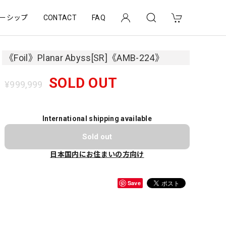
ーシップ
CONTACT
FAQ
《Foil》Planar Abyss[SR]《AMB-224》
SOLD OUT
¥999,999
International shipping available
Sold out
日本国内にお住まいの方向け
Save