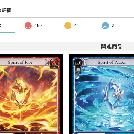
の評価
て
187
4
2
関連商品