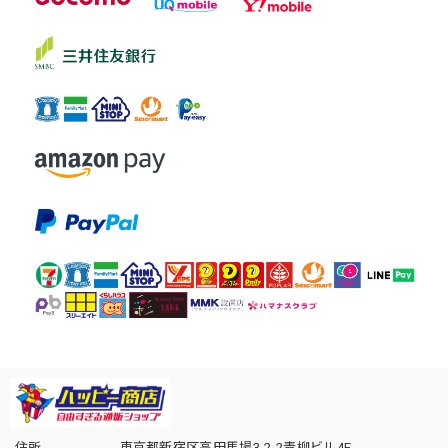
住所
東京都新宿区高田馬場3-2-2青柳ビル4F