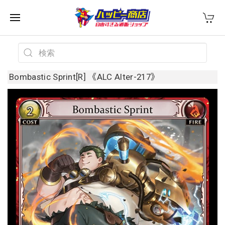
Bombastic Sprint[R] 《ALC Alter-217》