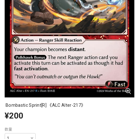
Bombastic Sprint[R] 《ALC Alter-217》
¥200
数量