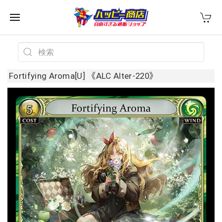
Fortifying Aroma[U] 《ALC Alter-220》