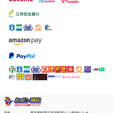
住所
東京都新宿区高田馬場3-2-2青柳ビル4F