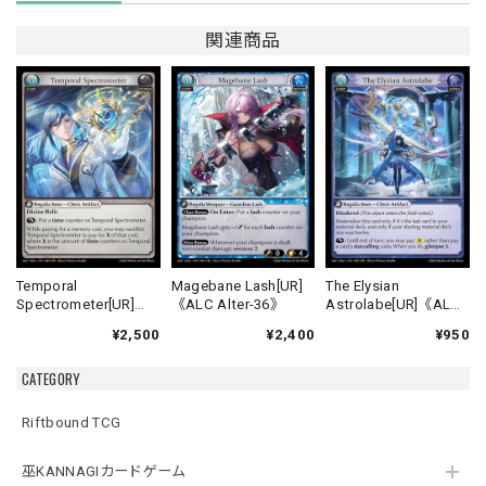
関連商品
Temporal
Magebane Lash[UR]
The Elysian
Spectrometer[UR]
《ALC Alter-36》
Astrolabe[UR]《ALC
《ALC Alter-29》
Alter-39》
¥2,500
¥2,400
¥950
CATEGORY
Riftbound TCG
巫KANNAGIカードゲーム