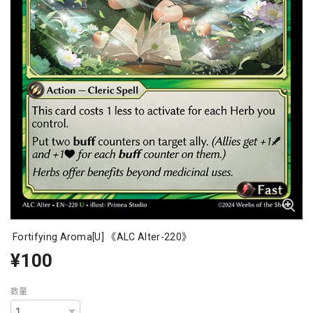
Fortifying Aroma[U] 《ALC Alter-220》
¥100
数量