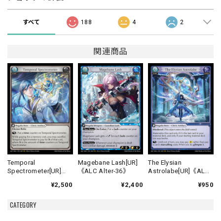
すべて
188
4
2
関連商品
Temporal
Magebane Lash[UR]
The Elysian
Spectrometer[UR]
《ALC Alter-36》
Astrolabe[UR]《ALC
《ALC Alter-29》
Alter-39》
¥2,500
¥2,400
¥950
CATEGORY