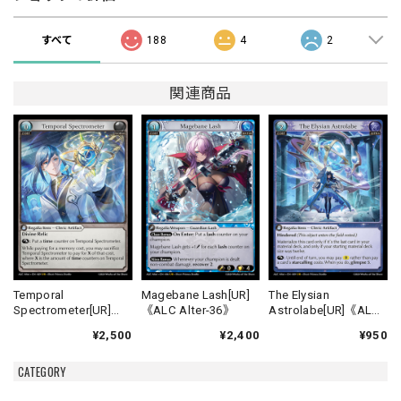
すべて
188
4
2
関連商品
Temporal
Magebane Lash[UR]
The Elysian
Spectrometer[UR]
《ALC Alter-36》
Astrolabe[UR]《ALC
《ALC Alter-29》
Alter-39》
¥2,500
¥2,400
¥950
CATEGORY