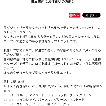
日本国内にお住まいの方向け
Save
ラグジュアリー系サウナハット「ベルベッティーンサウナハット」の
クレイジーパターン。
サウナハット4面に異なるカラーを用い、絵の具のパレットのように
カラフルで遊び心のある個性的なサウナハットです。
肌ざりがなめらかで、保温性が高く、高級感のある光沢と深みのある
色合いが魅力です。
静岡県の遠州地方で作られる高級綿織物「ベルベッティーン」（通称
ベッチン）を使用し、ロゴ刺繍は「ゴールド」糸を使いさらに高級感
アップ。
ほんのりチューリップ型のすっきりシルエット。
素材：綿100％
サイズ：高さ約27ｃｍ、頭回り約56ｃｍ、広げた時のフチの幅約38.5
ｃｍ
Color1：ブルー、マスタード、ワインレッド、グラスグリーン
Color2：ワインレッド、パープル、グリーン、マスタード
Color3：グリーン、ベージュ、ネイビー、グレー