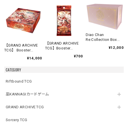
Diao Chan
Re:Collection Box
【GRAND ARCHIVE
Idyll Corsage
【GRAND ARCHIVE
¥12,000
TCG】Booster
TCG】 Booster
Pack【Abyssal
Box(20パック入り)
¥700
Heaven】《英語版》
¥14,000
【Abyssal Heaven】
《英語版》
CATEGORY
Riftbound TCG
巫KANNAGIカードゲーム
GRAND ARCHIVE TCG
Sorcery TCG