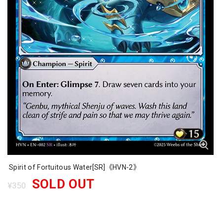
Spirit of Fortuitous Water[SR]《HVN-2》
SOLD OUT
¥350