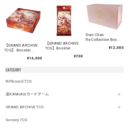
Diao Chan
Re:Collection Box
【GRAND ARCHIVE
Idyll Corsage
【GRAND ARCHIVE
¥12,000
TCG】Booster
TCG】 Booster
Pack【Abyssal
Box(20パック入り)
¥700
Heaven】《英語版》
¥14,000
【Abyssal Heaven】
《英語版》
CATEGORY
Riftbound TCG
巫KANNAGIカードゲーム
GRAND ARCHIVE TCG
Sorcery TCG