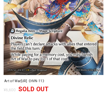
Art of War[UR]《HVN-11》
SOLD OUT
¥6,600