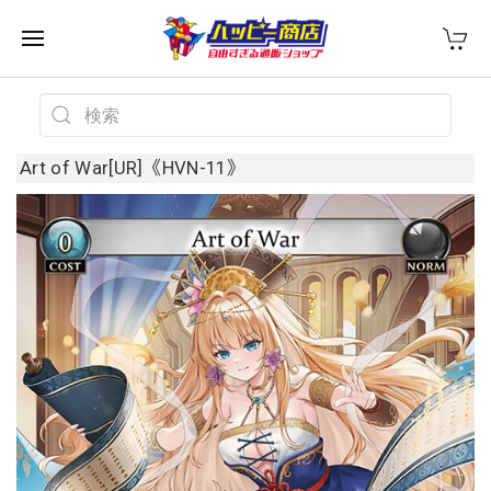
Art of War[UR]《HVN-11》