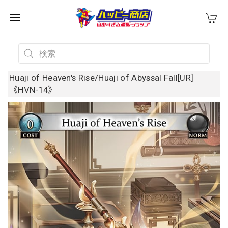
Huaji of Heaven's Rise/Huaji of Abyssal Fall[UR]
《HVN-14》