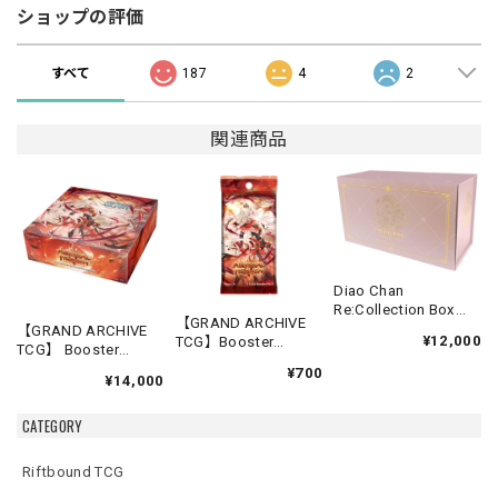
ショップの評価
すべて
187
4
2
関連商品
Diao Chan
Re:Collection Box
【GRAND ARCHIVE
Idyll Corsage
【GRAND ARCHIVE
¥12,000
TCG】Booster
TCG】 Booster
Pack【Abyssal
Box(20パック入り)
¥700
Heaven】《英語版》
¥14,000
【Abyssal Heaven】
《英語版》
CATEGORY
Riftbound TCG