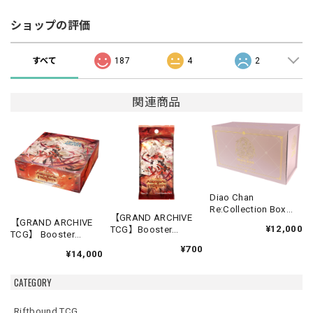
ショップの評価
すべて
187
4
2
関連商品
Diao Chan
Re:Collection Box
【GRAND ARCHIVE
Idyll Corsage
【GRAND ARCHIVE
¥12,000
TCG】Booster
TCG】 Booster
Pack【Abyssal
Box(20パック入り)
¥700
Heaven】《英語版》
¥14,000
【Abyssal Heaven】
《英語版》
CATEGORY
Riftbound TCG