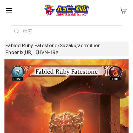
Fabled Ruby Fatestone/Suzaku,Vermillion
Phoenix[UR]《HVN-19》