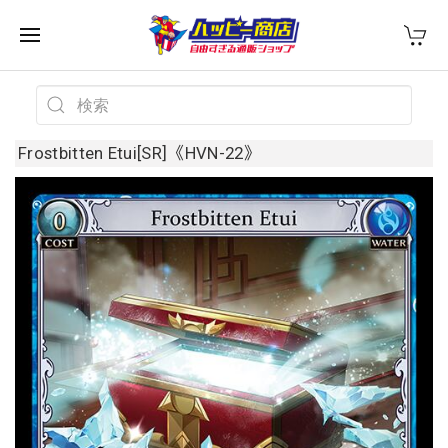
Frostbitten Etui[SR]《HVN-22》