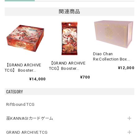
関連商品
Diao Chan
Re:Collection Box
【GRAND ARCHIVE
Idyll Corsage
【GRAND ARCHIVE
¥12,000
TCG】Booster
TCG】 Booster
Pack【Abyssal
Box(20パック入り)
¥700
Heaven】《英語版》
¥14,000
【Abyssal Heaven】
《英語版》
CATEGORY
Riftbound TCG
巫KANNAGIカードゲーム
GRAND ARCHIVE TCG