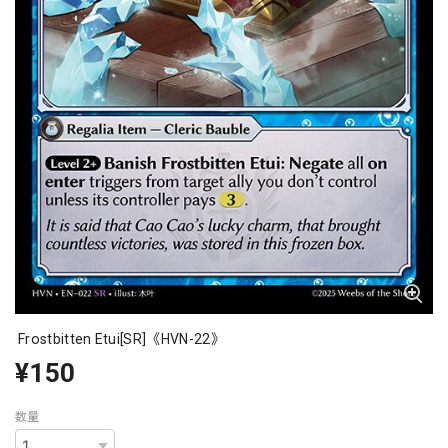
Frostbitten Etui[SR]《HVN-22》
¥150
数量