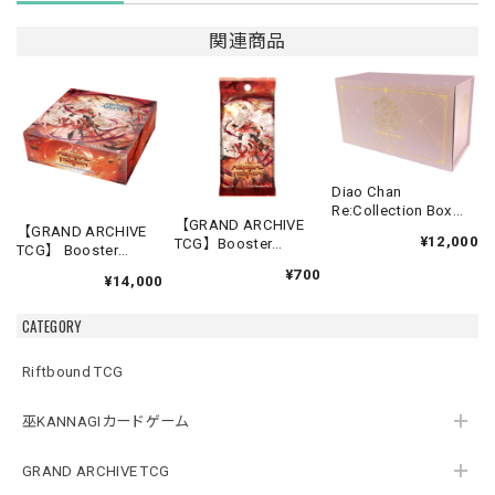
関連商品
Diao Chan
Re:Collection Box
【GRAND ARCHIVE
Idyll Corsage
【GRAND ARCHIVE
¥12,000
TCG】Booster
TCG】 Booster
Pack【Abyssal
Box(20パック入り)
¥700
Heaven】《英語版》
¥14,000
【Abyssal Heaven】
《英語版》
CATEGORY
Riftbound TCG
巫KANNAGIカードゲーム
GRAND ARCHIVE TCG