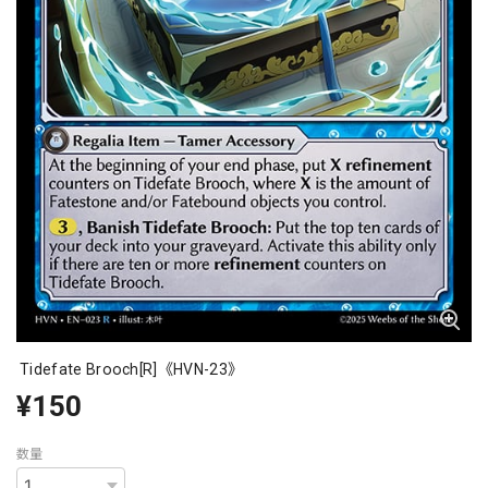
Tidefate Brooch[R]《HVN-23》
¥150
数量