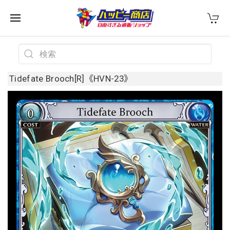
Tidefate Brooch[R]《HVN-23》