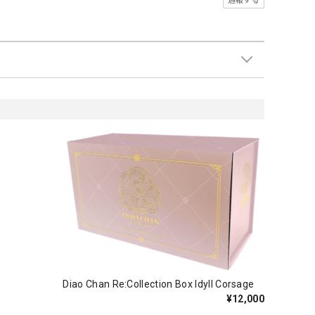
通報する
Diao Chan Re:Collection Box Idyll Corsage
¥12,000