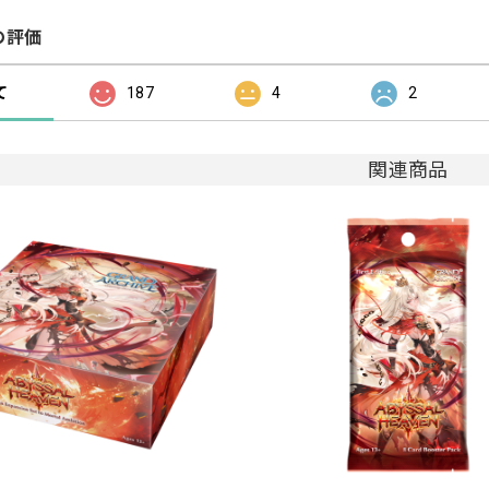
の評価
て
187
4
2
関連商品