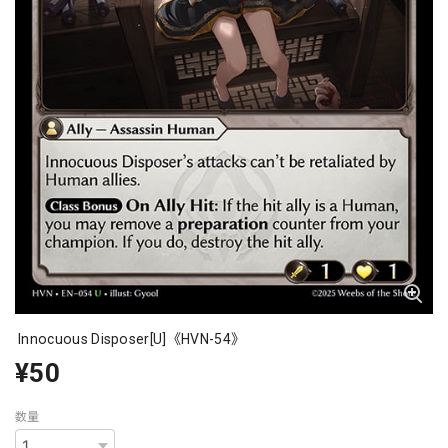
Innocuous Disposer[U]《HVN-54》
¥50
数量