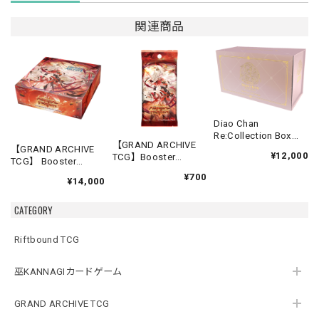
関連商品
Diao Chan
Re:Collection Box
【GRAND ARCHIVE
Idyll Corsage
【GRAND ARCHIVE
¥12,000
TCG】Booster
TCG】 Booster
Pack【Abyssal
Box(20パック入り)
¥700
Heaven】《英語版》
¥14,000
【Abyssal Heaven】
《英語版》
CATEGORY
Riftbound TCG
巫KANNAGIカードゲーム
GRAND ARCHIVE TCG