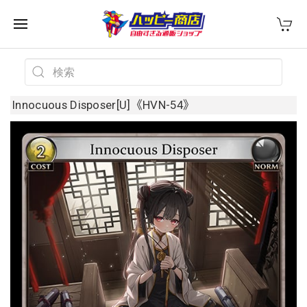
Innocuous Disposer[U]《HVN-54》