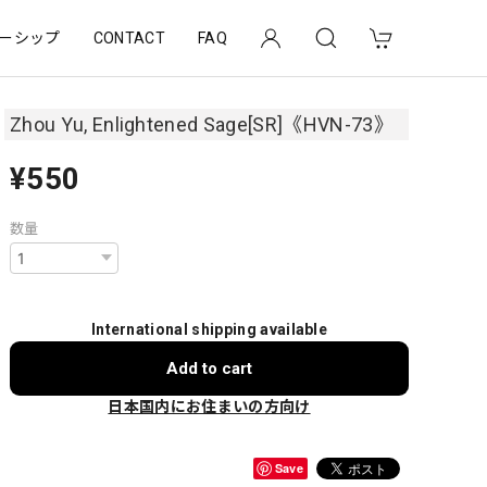
ーシップ
CONTACT
FAQ
Zhou Yu, Enlightened Sage[SR]《HVN-73》
¥550
数量
International shipping available
Add to cart
日本国内にお住まいの方向け
Save