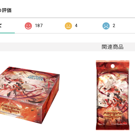
の評価
て
187
4
2
関連商品