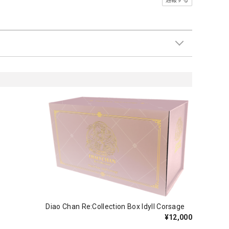
通報する
Diao Chan Re:Collection Box Idyll Corsage
¥12,000