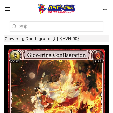
Glowering Conflagration[U]《HVN-90》