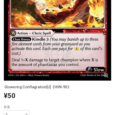
Glowering Conflagration[U]《HVN-90》
¥50
数量