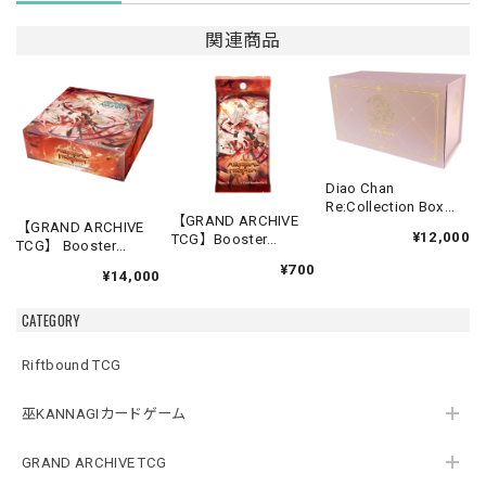
関連商品
Diao Chan
Re:Collection Box
【GRAND ARCHIVE
Idyll Corsage
【GRAND ARCHIVE
¥12,000
TCG】Booster
TCG】 Booster
Pack【Abyssal
Box(20パック入り)
¥700
Heaven】《英語版》
¥14,000
【Abyssal Heaven】
《英語版》
CATEGORY
Riftbound TCG
巫KANNAGIカードゲーム
GRAND ARCHIVE TCG