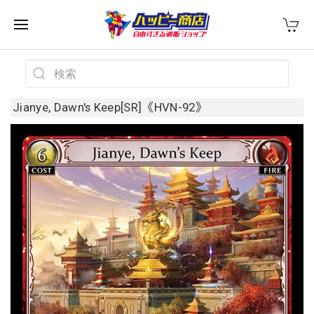
Jianye, Dawn's Keep[SR]《HVN-92》