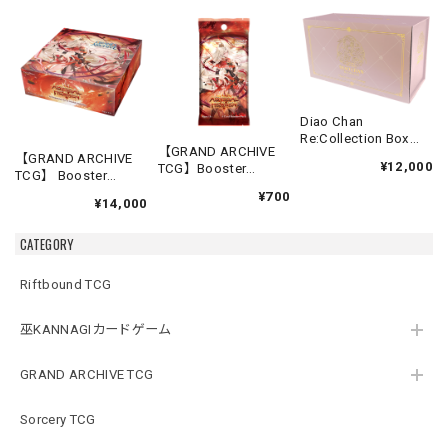
Diao Chan
Re:Collection Box
【GRAND ARCHIVE
Idyll Corsage
【GRAND ARCHIVE
¥12,000
TCG】Booster
TCG】 Booster
Pack【Abyssal
Box(20パック入り)
¥700
Heaven】《英語版》
¥14,000
【Abyssal Heaven】
《英語版》
CATEGORY
Riftbound TCG
巫KANNAGIカードゲーム
GRAND ARCHIVE TCG
Sorcery TCG