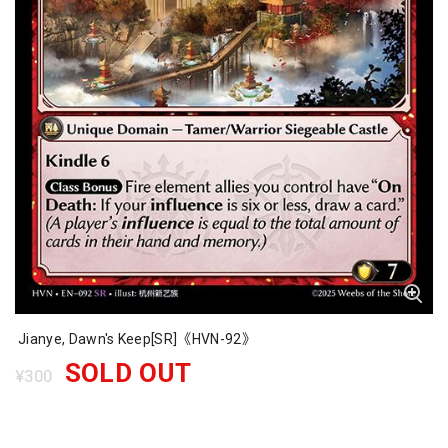
Jianye, Dawn's Keep[SR]《HVN-92》
SOLD OUT
¥300